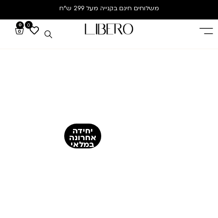
משלוחים חינם
בקנייה מעל 299 ש”ח
0
0
יחידה
אחרונה
במלאי