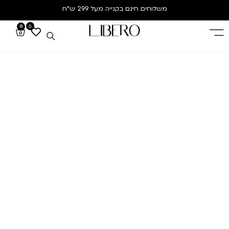
משלוחים חינם
בקנייה מעל 299 ש”ח
0
0