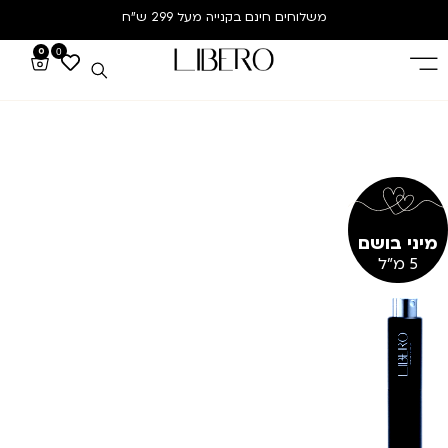
משלוחים חינם
בקנייה מעל 299 ש”ח
0
0
מיני בושם
5 מ"ל