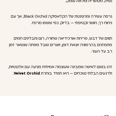
נשית, מסתורית ומלאת עומק.
גרסה עשירה ומהפנטת של הקלאסיקה Black Orchid, אך עם
ניחוח רך, חושני וקטיפתי — בדיוק כפי ששמו מרמז.
תווים של דבש, פריחת אורכידיאה שחורה, רום ותבלינים חמים
מתמזגים בהרמוניה יוצאת דופן, ויוצרים שובל מפתה שנשאר זמן
רב על העור.
זהו בושם לאישה שמבינה שעוצמה אמיתית מגיעה עם אלגנטיות,
ולרגעים הבלתי נשכחים — היא תמיד בוחרת
Velvet Orchid
.