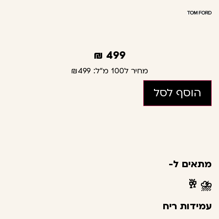
₪
499
מחיר ל100 מ"ל:
₪499
הוסף לסל
מתאים ל-
🥂
⛈️
עמידות ריח