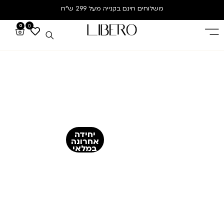
משלוחים חינם
בקנייה מעל 299 ש”ח
0
0
יחידה
אחרונה
במלאי