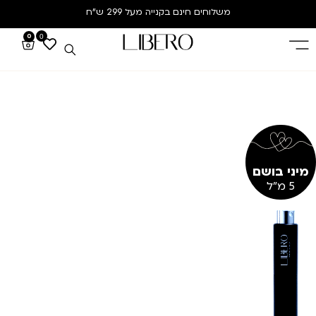
משלוחים חינם
בקנייה מעל 299 ש”ח
0
0
מיני בושם
5 מ"ל