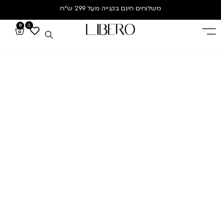
משלוחים חינם
בקנייה מעל 299 ש”ח
0
0