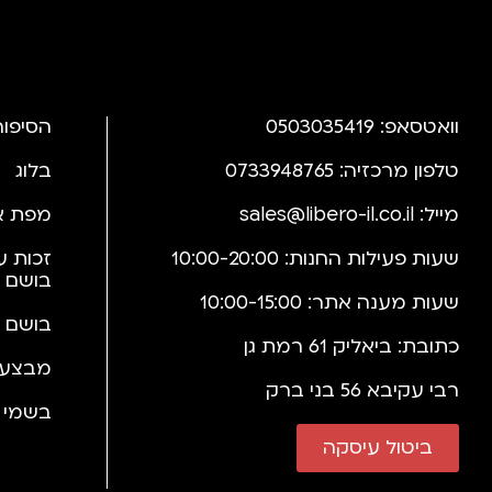
וואטסאפ: 0503035419
הסיפור
טלפון מרכזיה: 0733948765
בלוג
מייל:
sales@libero-il.co.il
מפת א
שעות פעילות החנות: 10:00-20:00
זכות ע
בושם 
שעות מענה אתר: 10:00-15:00
בושם 
כתובת: ביאליק 61 רמת גן
מבצעי
רבי עקיבא 56 בני ברק
בשמי י
ביטול עיסקה