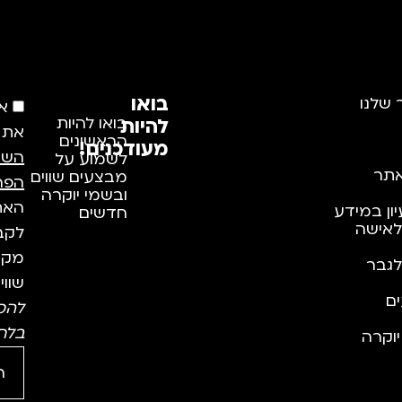
בואו
 שלנו
א
להיות
בואו להיות
את
הראשונים
מעודכנים!
השי
לשמוע על
תר
מבצעים שווים
הפר
ובשמי יוקרה
האתר
יון במידע
חדשים
לאישה
לקבל
מקצו
לגבר
שווי
ם
להס
בלח
וקרה