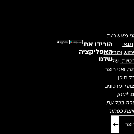
ני מאשר/ת
הורידו את
תנאי
האפליקציה
מוש
ומדיניות
שלנו
טיות
של
, ואני רוצה
 תוכן
עי ועדכונים
ם.
*ניתן
רה בכל עת
יצת כפתור