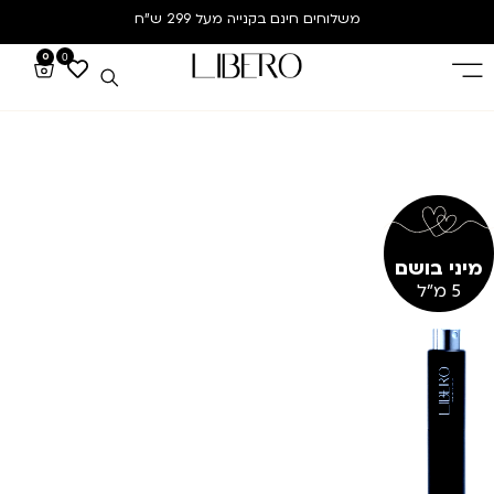
משלוחים חינם
בקנייה מעל 299 ש”ח
0
0
מיני בושם
5 מ"ל