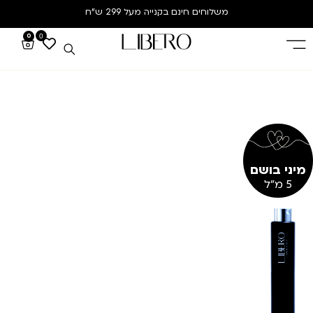
משלוחים חינם
בקנייה מעל 299 ש”ח
0
0
מיני בושם
5 מ"ל