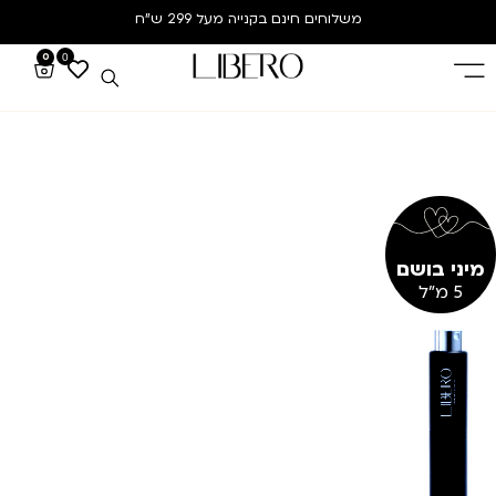
משלוחים חינם
בקנייה מעל 299 ש”ח
0
0
מיני בושם
5 מ"ל