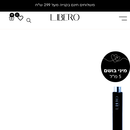
משלוחים חינם
בקנייה מעל 299 ש”ח
0
0
מיני בושם
5 מ"ל