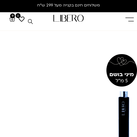
משלוחים חינם
בקנייה מעל 299 ש”ח
0
0
מיני בושם
5 מ"ל