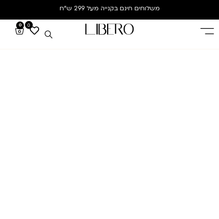
משלוחים חינם
בקנייה מעל 299 ש”ח
0
0