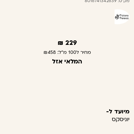
מק"ט: 8016741342639
₪
229
מחיר ל100 מ"ל:
₪458
המלאי אזל
מיועד ל-
יוניסקס