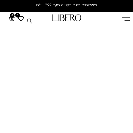
משלוחים חינם
בקנייה מעל 299 ש”ח
0
0