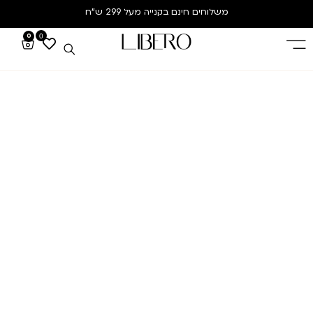
משלוחים חינם
בקנייה מעל 299 ש”ח
0
0