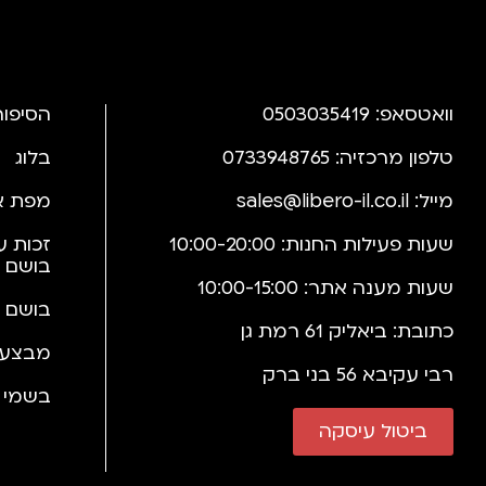
וואטסאפ: 0503035419
הסיפור
טלפון מרכזיה: 0733948765
בלוג
מייל:
sales@libero-il.co.il
מפת א
שעות פעילות החנות: 10:00-20:00
זכות ע
בושם 
שעות מענה אתר: 10:00-15:00
בושם 
כתובת: ביאליק 61 רמת גן
מבצעי
רבי עקיבא 56 בני ברק
בשמי י
ביטול עיסקה