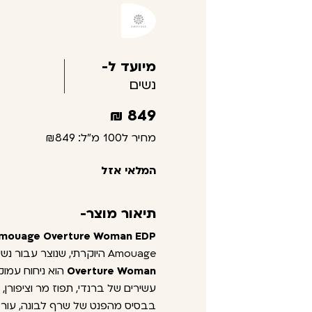
מיועד ל-
נשים
₪
849
מחיר ל100 מ"ל:
₪849
המלאי אזל
תיאור מוצר-
mouage Overture Woman EDP –
Amouage היוקרתי, שנוצר עבור נשים אלגנטיות, מלאות ביטחון וייחוד.
Overture Woman
הוא ניחוח עמוק,
עשירים של ברנדי, תפוז מר וציפורן, 
בבסיס מהפנט של שרף לבונה, עור ו