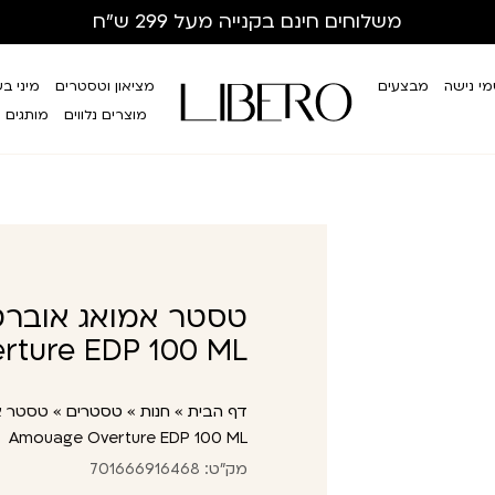
משלוחים חינם
בקנייה מעל 299 ש”ח
י נישה
מבצעים
מציאון וטסטרים
מיני ב
מוצרים נלווים
מותגים
rture EDP 100 ML
דף הבית
»
חנות
»
טסטרים
»
Amouage Overture EDP 100 ML
מק"ט: 701666916468