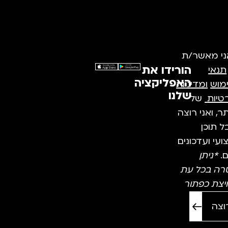
ני מאשר/ת
הורידו את
תנאי
האפליקציה
מוש
ומדיניות
שלנו
טיות
של
, ואני רוצה
 תוכן
עי ועדכונים
ם.
*ניתן
רה בכל עת
יצת כפתור