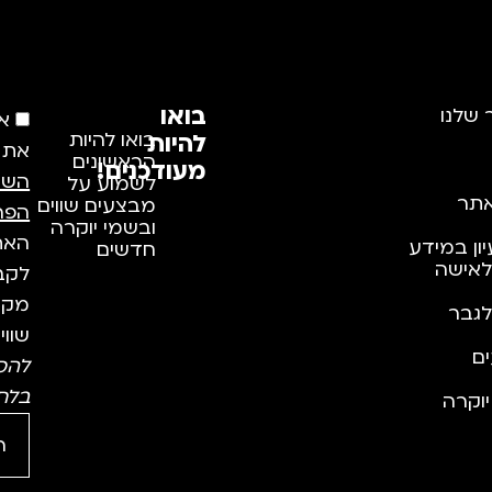
בואו
 שלנו
א
להיות
בואו להיות
את
הראשונים
מעודכנים!
השי
לשמוע על
תר
מבצעים שווים
הפר
ובשמי יוקרה
האתר
יון במידע
חדשים
לאישה
לקבל
מקצו
לגבר
שווי
ם
להס
בלח
וקרה