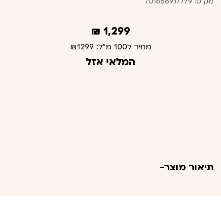
מק"ט: 701666917779
₪
1,299
מחיר ל100 מ"ל:
₪1299
המלאי אזל
תיאור מוצר-