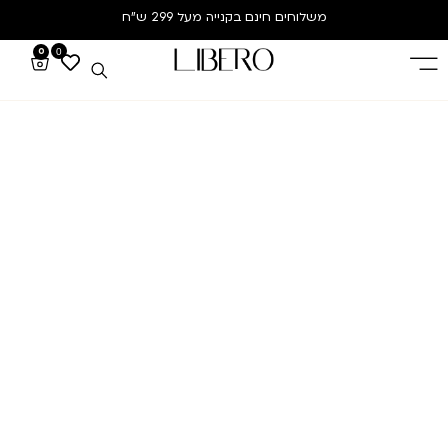
משלוחים חינם
בקנייה מעל 299 ש”ח
0
0