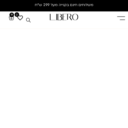
משלוחים חינם
בקנייה מעל 299 ש”ח
0
0