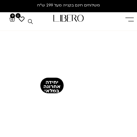
משלוחים חינם
בקנייה מעל 299 ש”ח
0
0
יחידה
אחרונה
במלאי