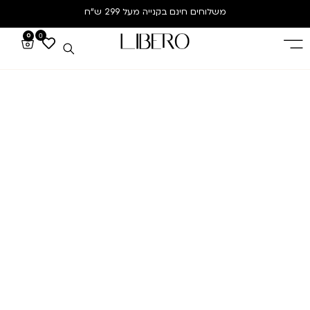
משלוחים חינם
בקנייה מעל 299 ש”ח
0
0