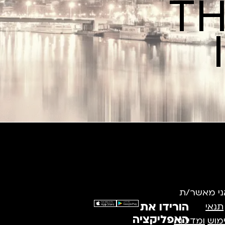
TH
ני מאשר/ת
הורידו את
תנאי
האפליקציה
מוש
ומדיניות