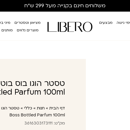
משלוחים חינם
בקנייה מעל 299 ש”ח
י נישה
מבצעים
מציאון וטסטרים
מיני ב
מוצרים נלווים
מותגים
tled Parfum 100ml
דף הבית
»
חנות
»
כללי
»
Boss Bottled Parfum 100ml
מק"ט: 3616303173111