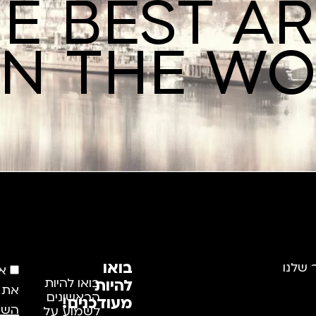
E BEST A
IN THE W
בואו
 שלנו
א
להיות
בואו להיות
את
הראשונים
מעודכנים!
השי
לשמוע על