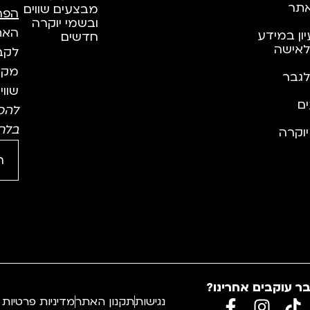
תר
מבצעים שווים
הפר
ובשמי יוקרה
האתר
יון במידע
חדשים
לאישה
לקבל
מקצו
לגבר
שווי
ם
להס
בלח
וקרה
ר עוקבים אחרינו?
נגישות
תקנון האתר
מדיניות פרטיות