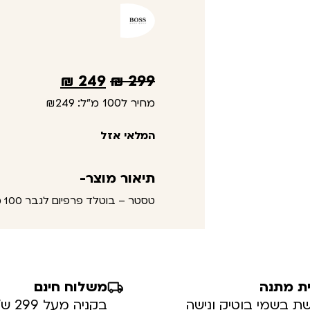
₪
249
₪
299
מחיר ל100 מ"ל:
₪249
המלאי אזל
תיאור מוצר-
טסטר – בוטלד פרפיום לגבר 100 מ"ל – הוגו בוס
ת מתנה
משלוח חינם
ת בשמי בוטיק ונישה
בקניה מעל 299 ש”ח