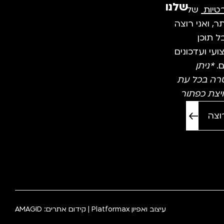
שלנו
טיות
של
, ואני רוצה
 תוכן
עי ועדכונים
ם.
*ניתן
רה בכל עת
יצת כפתור
עיצוב ואפיון
Platformax
| קידום אתרים:
AMAGID