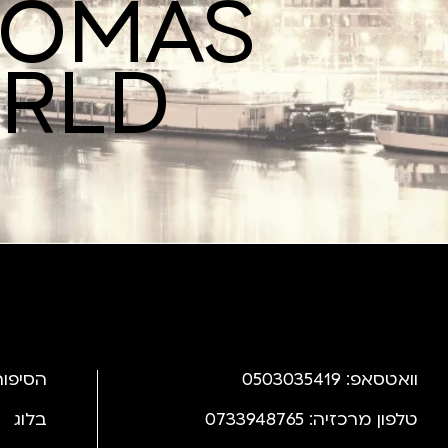
ROMAS
ORLD
וואטסאפ: 0503035419
הסיפור
טלפון מרכזיה: 0733948765
בלוג