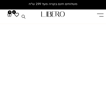
משלוחים חינם
בקנייה מעל 299 ש”ח
0
0