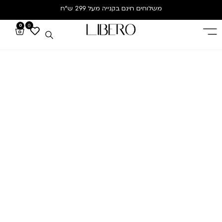
משלוחים חינם
בקנייה מעל 299 ש”ח
0
0