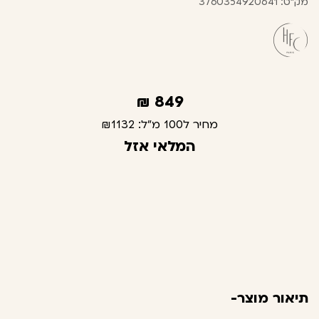
מק"ט: 3760354920641
₪
849
מחיר ל100 מ"ל:
₪1132
המלאי אזל
תיאור מוצר-