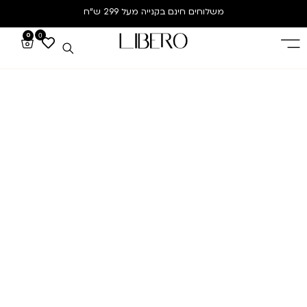
משלוחים חינם
בקנייה מעל 299 ש”ח
0
0