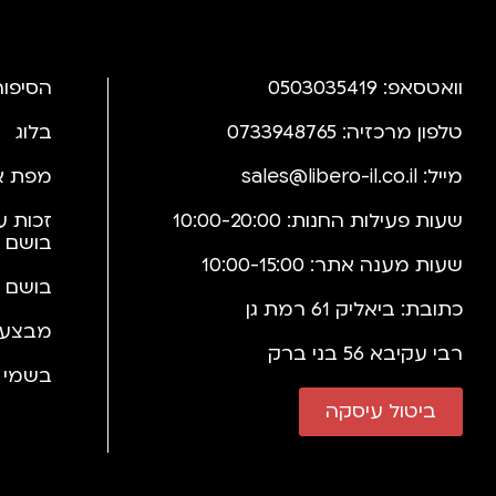
וואטסאפ: 0503035419
הסיפור
טלפון מרכזיה: 0733948765
בלוג
מייל:
sales@libero-il.co.il
מפת א
שעות פעילות החנות: 10:00-20:00
זכות ע
בושם 
שעות מענה אתר: 10:00-15:00
בושם 
כתובת: ביאליק 61 רמת גן
מבצעי
רבי עקיבא 56 בני ברק
בשמי י
ביטול עיסקה