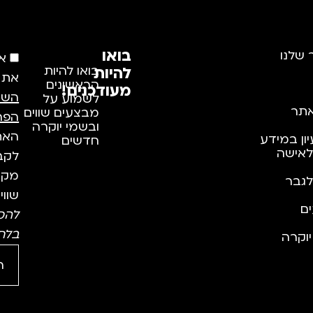
בואו
 שלנו
א
להיות
בואו להיות
את
הראשונים
מעודכנים!
השי
לשמוע על
תר
מבצעים שווים
הפר
ובשמי יוקרה
האתר
יון במידע
חדשים
לאישה
לקבל
מקצו
לגבר
שווי
ם
להס
בלח
וקרה