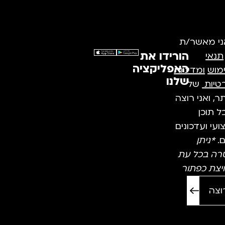
ני מאשר/ת
הורידו את
תנאי
האפליקציה
מוש
ומדיניות
שלנו
טיות
של
, ואני רוצה
 תוכן
עי ועדכונים
ם.
*ניתן
רה בכל עת
יצת כפתור