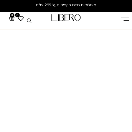
משלוחים חינם
בקנייה מעל 299 ש”ח
0
0