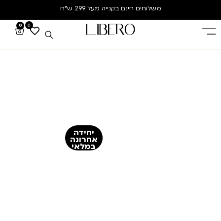
משלוחים חינם
בקנייה מעל 299 ש”ח
0
0
יחידה
אחרונה
במלאי