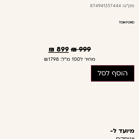
מק"ט: 874941357444
₪
899
₪
999
מחיר ל100 מ"ל:
₪1798
הוסף לסל
מיועד ל-