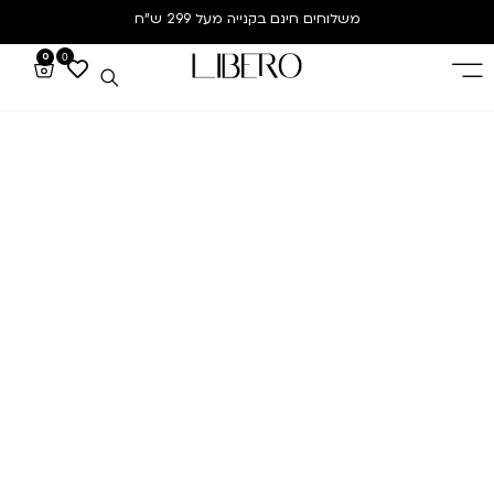
משלוחים חינם
בקנייה מעל 299 ש”ח
0
0