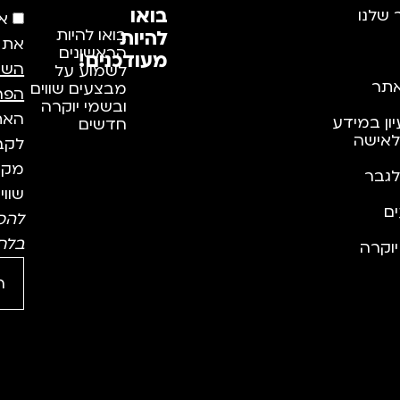
בואו
 שלנו
א
להיות
בואו להיות
את
הראשונים
מעודכנים!
השי
לשמוע על
תר
מבצעים שווים
הפר
ובשמי יוקרה
האתר
יון במידע
חדשים
לאישה
לקבל
מקצו
לגבר
שווי
ם
להס
בלח
וקרה