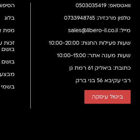
וואטסאפ: 0503035419
הסיפור
טלפון מרכזיה: 0733948765
בלוג
מייל:
sales@libero-il.co.il
מפת א
שעות פעילות החנות: 10:00-20:00
זכות ע
בושם 
שעות מענה אתר: 10:00-15:00
בושם 
כתובת: ביאליק 61 רמת גן
מבצעי
רבי עקיבא 56 בני ברק
בשמי י
ביטול עיסקה