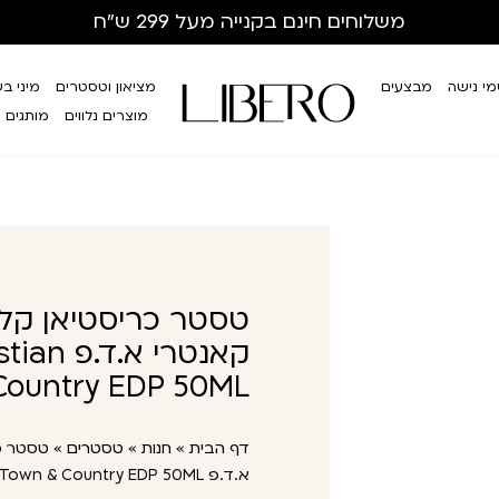
משלוחים חינם
בקנייה מעל 299 ש”ח
י נישה
מבצעים
מציאון וטסטרים
מיני ב
מוצרים נלווים
מותגים
טסטר כריסטיאן קליי
קאנטרי א
Country EDP 50ML
דף הבית
»
חנות
»
טסטרים
»
טסטר כר
א.ד.פ Tester Clive Christian Town & Country EDP 50ML