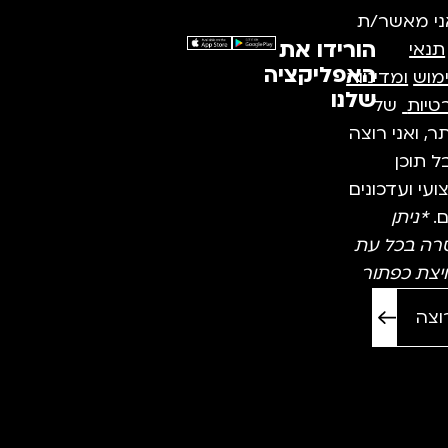
ני מאשר/ת
הורידו את
תנאי
האפליקציה
מוש
ומדיניות
שלנו
טיות
של
, ואני רוצה
 תוכן
עי ועדכונים
ם.
*ניתן
רה בכל עת
יצת כפתור