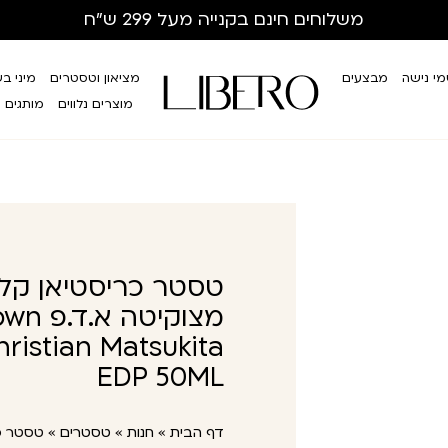
משלוחים חינם
בקנייה מעל 299 ש”ח
י נישה
מבצעים
מציאון וטסטרים
מיני ב
מוצרים נלווים
מותגים
טסטר כריסטיאן קלי
מצוקיטה
Christian Matsukita
EDP 50ML
דף הבית
»
חנות
»
טסטרים
»
טסטר כר