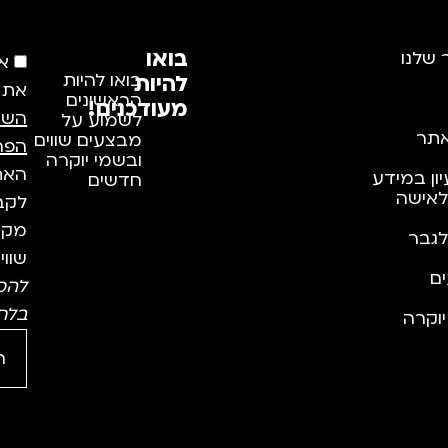
בואו
 שלנו
א
להיות
בואו להיות
את
הראשונים
מעודכנים!
השי
לשמוע על
תר
מבצעים שווים
הפר
ובשמי יוקרה
האתר
יון במידע
חדשים
לאישה
לקבל
מקצו
לגבר
שווי
ם
להס
בלח
וקרה