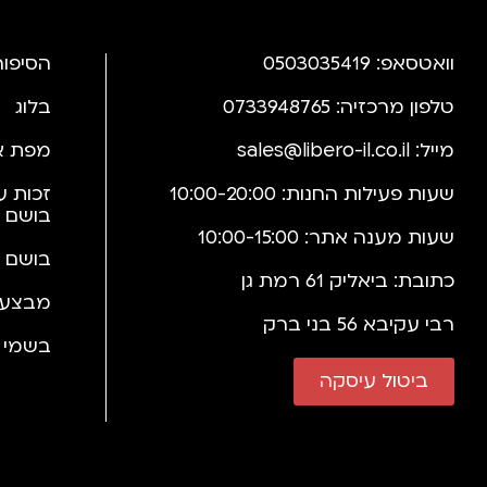
וואטסאפ: 0503035419
הסיפור
טלפון מרכזיה: 0733948765
בלוג
מייל:
sales@libero-il.co.il
מפת א
שעות פעילות החנות: 10:00-20:00
זכות ע
בושם 
שעות מענה אתר: 10:00-15:00
בושם 
כתובת: ביאליק 61 רמת גן
מבצעי
רבי עקיבא 56 בני ברק
בשמי י
ביטול עיסקה