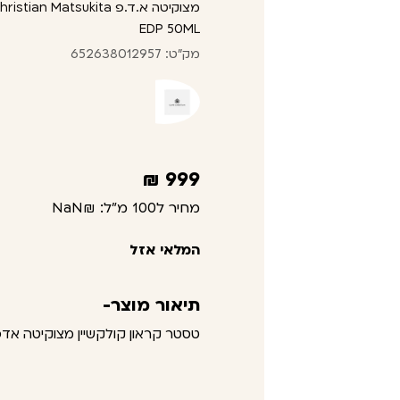
מצוקיטה א.ד.פ Matsukita
EDP 50ML
מק"ט: 652638012957
₪
999
מחיר ל100 מ"ל:
₪NaN
המלאי אזל
תיאור מוצר-
טסטר קראון קולקשיין מצוקיטה אדפ 50 מל קלייב קריסטי