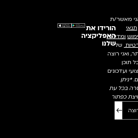
ני מאשר/ת
הורידו את
תנאי
האפליקציה
מוש
ומדיניות
שלנו
טיות
של
, ואני רוצה
 תוכן
עי ועדכונים
ם.
*ניתן
רה בכל עת
יצת כפתור