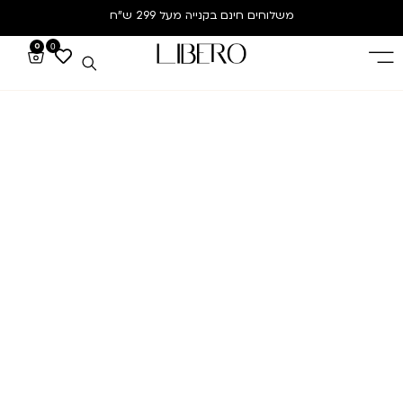
משלוחים חינם
בקנייה מעל 299 ש”ח
0
0