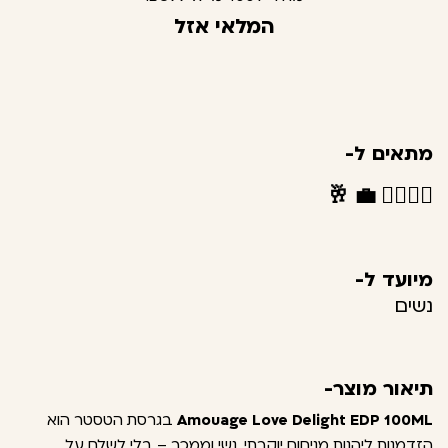
המלאי אזל
מתאים ל-
🥂
💼
👩‍❤️‍💋‍👨
מיועד ל-
נשים
תיאור מוצר-
Amouage Love Delight EDP 100ML
בגרסת הטסטר הוא
הזדמנות ליהנות מניחוח יוקרתי, נשי וממכר – בלי לשלם על