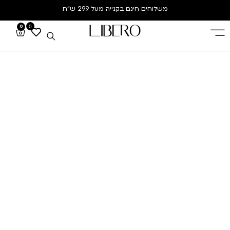
משלוחים חינם
בקנייה מעל 299 ש”ח
0
0