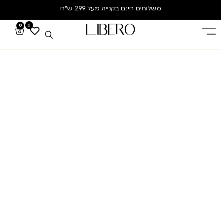
משלוחים חינם
בקנייה מעל 299 ש”ח
0
0