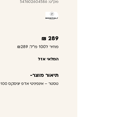
מק"ט: 547602604586
₪
289
מחיר ל100 מ"ל:
₪289
המלאי אזל
תיאור מוצר-
טסטר – אינפיניטי אדפ יוניסקס 100 מ"ל – מונטל