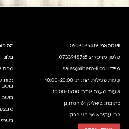
וואטסאפ: 0503035419
הסיפור
טלפון מרכזיה: 0733948765
בלוג
מייל:
sales@libero-il.co.il
מפת א
שעות פעילות החנות: 10:00-20:00
זכות ע
בושם 
שעות מענה אתר: 10:00-15:00
בושם 
כתובת: ביאליק 61 רמת גן
מבצעי
רבי עקיבא 56 בני ברק
בשמי י