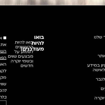
בואו
 שלנו
א
להיות
בואו להיות
את
הראשונים
מעודכנים!
השי
לשמוע על
תר
מבצעים שווים
הפר
ובשמי יוקרה
האתר
יון במידע
חדשים
לאישה
לקבל
מקצו
לגבר
שווי
ם
להס
בלח
וקרה