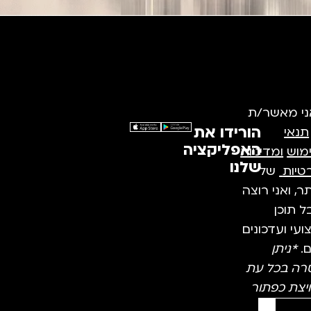
ני מאשר/ת
הורידו את
תנאי
האפליקציה
מוש
ומדיניות
שלנו
טיות
של
, ואני רוצה
 תוכן
עי ועדכונים
ם.
*ניתן
רה בכל עת
יצת כפתור