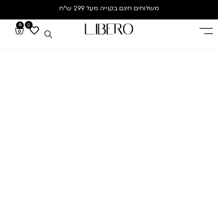
משלוחים חינם
בקנייה מעל 299 ש”ח
0
0