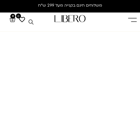
משלוחים חינם
בקנייה מעל 299 ש”ח
0
0