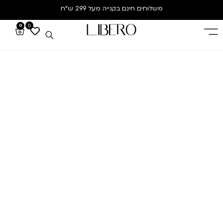
משלוחים חינם
בקנייה מעל 299 ש”ח
0
0