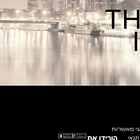
TH
ני מאשר/ת
הורידו את
תנאי