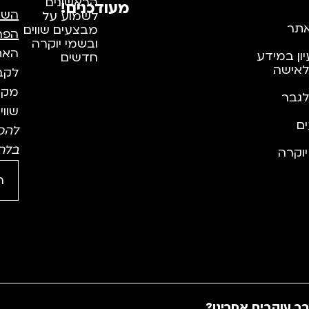
הראשונים
מעודכנים!
השי
לשמוע על
תר
מבצעים שווים
הפר
ובשמי יוקרה
האתר
יון במידע
חדשים
לאישה
לקבל
מקצו
לגבר
שווי
ם
להס
בלח
וקרה
ר עוקבים אחרינו?