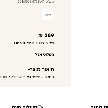
מק"ט: 3616303477967
₪
289
מחיר ל100 מ"ל:
₪NaN
המלאי אזל
תיאור מוצר-
טסטר – נומייד נויט ד'איג'יפט אדפ לאישה 75 מ"ל
ת מתנה
משלוח חינם