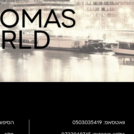
ROMAS
ORLD
וואטסאפ: 0503035419
הסיפור