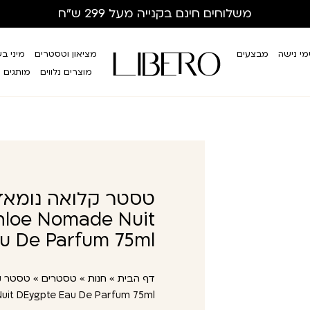
משלוחים חינם
בקנייה מעל 299 ש”ח
י נישה
מבצעים
מציאון וטסטרים
מיני ב
מוצרים נלווים
מותגים
טסטר קלואה נומאד 
hloe Nomade Nuit
u De Parfum 75ml
דף הבית
»
חנות
»
טסטרים
»
טסטר קל
it DEygpte Eau De Parfum 75ml