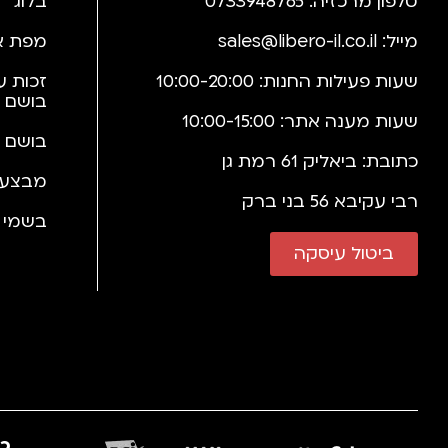
טלפון מרכזיה: 0733948765
בלוג
מייל:
sales@libero-il.co.il
מפת א
שעות פעילות החנות: 10:00-20:00
זכות ע
בושם 
שעות מענה אתר: 10:00-15:00
בושם 
כתובת: ביאליק 61 רמת גן
מבצעי
רבי עקיבא 56 בני ברק
בשמי י
ביטול עיסקה
כב