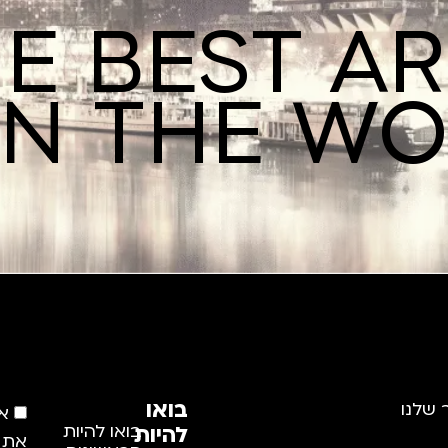
E BEST A
IN THE W
בואו
 שלנו
א
להיות
בואו להיות
את