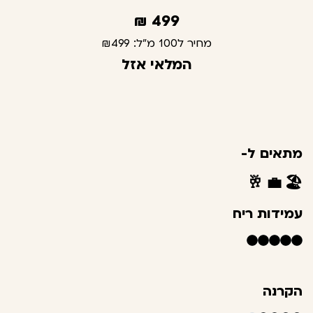
₪
499
מחיר ל100 מ"ל:
₪499
המלאי אזל
מתאים ל-
🥂
💼
🏖️
עמידות ריח
הקרנה