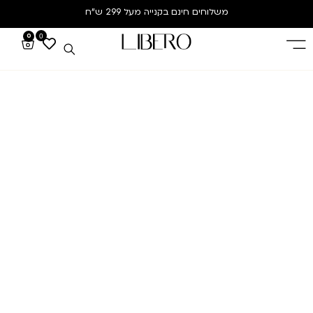
משלוחים חינם
בקנייה מעל 299 ש”ח
0
0