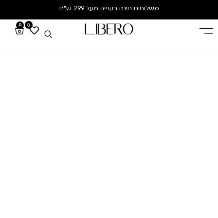
משלוחים חינם
בקנייה מעל 299 ש”ח
0
0