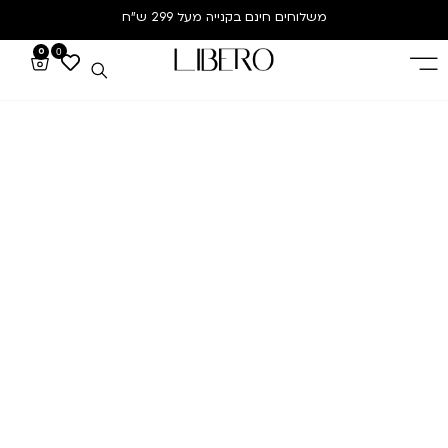
משלוחים חינם
בקנייה מעל 299 ש”ח
0
0