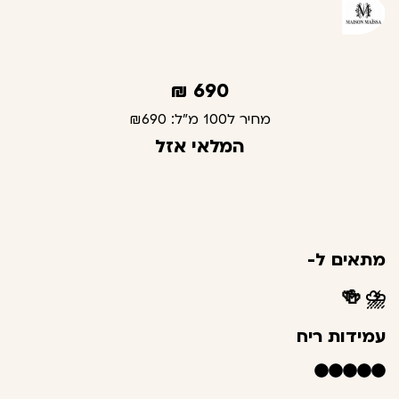
₪
690
מחיר ל100 מ"ל:
₪690
המלאי אזל
מתאים ל-
🍻
⛈️
עמידות ריח