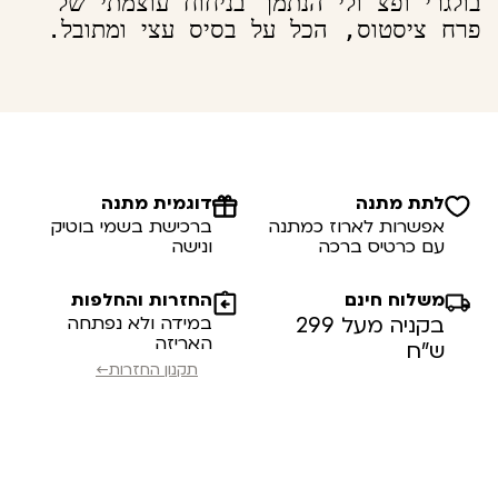
בולגרי ופצ'ולי הנתמך בניחוח עוצמתי של 
פרח ציסטוס, הכל על בסיס עצי ומתובל.
לתת מתנה
דוגמית מתנה
אפשרות לארוז כמתנה
ברכישת בשמי בוטיק
עם כרטיס ברכה
ונישה
משלוח חינם
החזרות והחלפות
בקניה מעל 299
במידה ולא נפתחה
האריזה
ש”ח
תקנון החזרות←