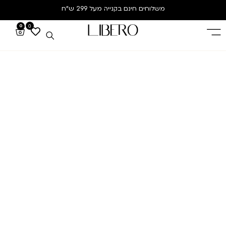
משלוחים חינם
בקנייה מעל 299 ש”ח
0
0