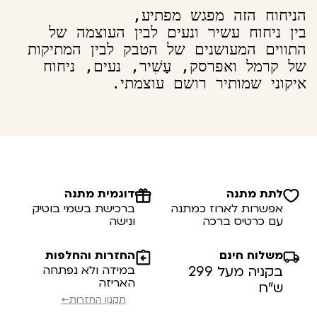
בין ניחוח עשיר ונעים לבין העוצמה של 
התווים המעושנים של הטבק לבין המתיקות 
של קרמל ואפרסק, עָשִׁיר, נעים, ניחוח 
איקוני שמותיר רושם עוצמתי.
לתת מתנה
דוגמית מתנה
אפשרות לארוז כמתנה
ברכישת בשמי בוטיק
עם כרטיס ברכה
ונישה
משלוח חינם
החזרות והחלפות
בקניה מעל 299
במידה ולא נפתחה
האריזה
ש”ח
תקנון החזרות←