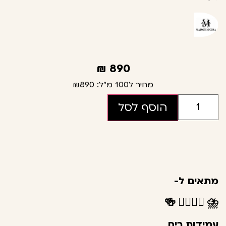
₪
890
מחיר ל100 מ"ל:
₪890
הוסף לסל
מתאים ל-
🍻
👩‍❤️‍💋‍👨
⛈️
עמידות ריח