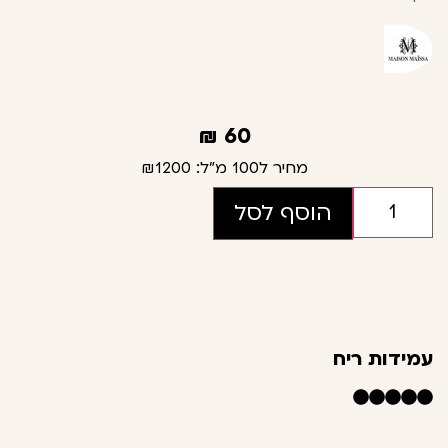
₪
60
מחיר ל100 מ"ל:
₪1200
הוסף לסל
עמידות ריח