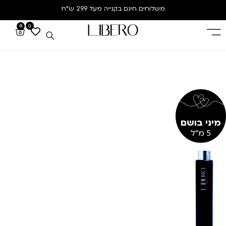
משלוחים חינם
בקנייה מעל 299 ש”ח
0
0
מיני בושם
5 מ"ל