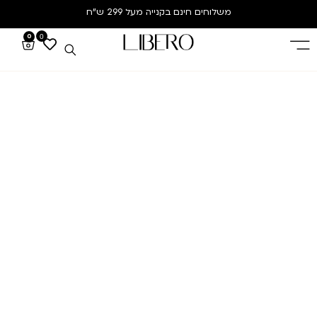
משלוחים חינם
בקנייה מעל 299 ש”ח
0
0