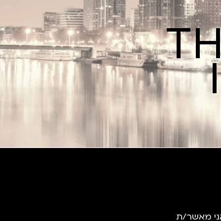
TH
ני מאשר/ת