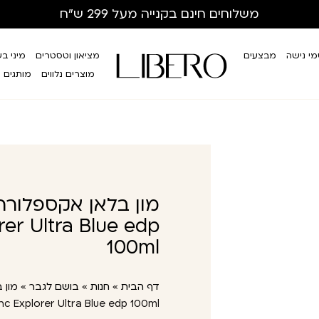
משלוחים חינם
בקנייה מעל 299 ש”ח
י נישה
מבצעים
מציאון וטסטרים
מיני ב
מוצרים נלווים
מותגים
מון בלאן אקספלורר
er Ultra Blue edp
100ml
דף הבית
»
חנות
»
בושם לגבר
»
מון 
c Explorer Ultra Blue edp 100ml