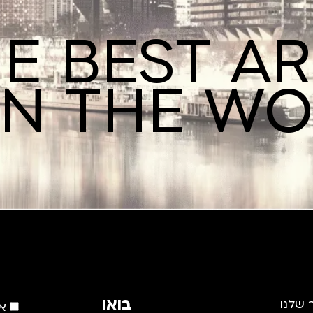
E BEST A
IN THE W
בואו
 שלנו
א