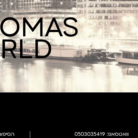
ROMAS
ORLD
וואטסאפ: 0503035419
הסיפור