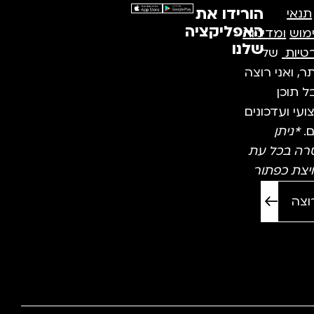
הורידו את
תנאי
האפליקציה
מוש
ומדיניות
שלנו
טיות
של
, ואני רוצה
 תוכן
עי ועדכונים
ם.
*ניתן
רה בכל עת
יצת כפתור