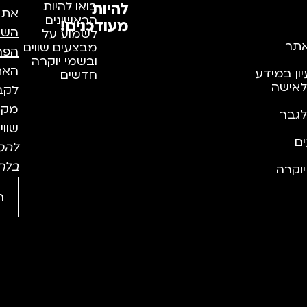
להיות
בואו להיות
את
הראשונים
מעודכנים!
השי
לשמוע על
תר
מבצעים שווים
הפר
ובשמי יוקרה
האתר
יון במידע
חדשים
לאישה
לקבל
מקצו
לגבר
שווי
ם
להס
בלח
וקרה