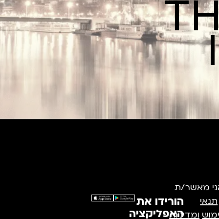
TH
ני מאשר/ת
הורידו את
תנאי
האפליקציה
מוש
ומדיניות