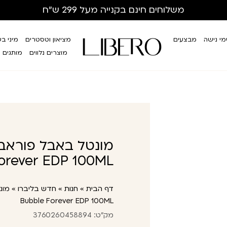
משלוחים חינם
בקנייה מעל 299 ש”ח
י נישה
מבצעים
מציאון וטסטרים
מיני ב
מוצרים נלווים
מותגים
orever EDP 100ML
דף הבית
»
חנות
»
חדש בליברו
»
Bubble Forever EDP 100ML
מק"ט: 3760260458894