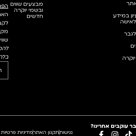
תר
מבצעים שווים
הפר
ובשמי יוקרה
האתר
יון במידע
חדשים
לאישה
לקבל
מקצו
לגבר
שווי
ם
להס
בלח
וקרה
ר עוקבים אחרינו?
נגישות
תקנון האתר
מדיניות פרטיות