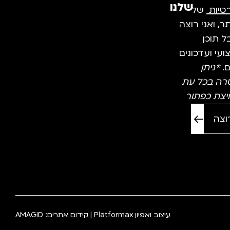
שלנו
טיות
של
, ואני רוצה
 תוכן
עי ועדכונים
ם.
*ניתן
רה בכל עת
יצת כפתור
עיצוב ואפיון
Platformax
| קידום אתרים:
AMAGID