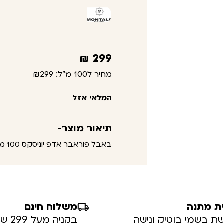
₪
299
מחיר ל100 מ"ל:
₪299
המלאי אזל
תיאור מוצר-
באבל פוראבר אדפ יוניסקס 100 מ"ל – מונטל
ת מתנה
משלוח חינם
ת בשמי בוטיק ונישה
בקניה מעל 299 ש”ח