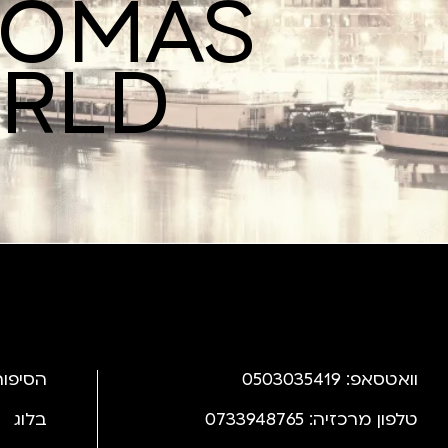
ROMAS
ORLD
וואטסאפ: 0503035419
הסיפור
טלפון מרכזיה: 0733948765
בלוג