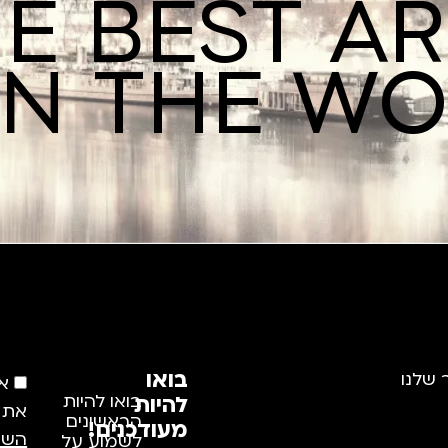
E BEST A
IN THE W
בואו
 שלנו
א
להיות
בואו להיות
את
הראשונים
מעודכנים!
השי
לשמוע על