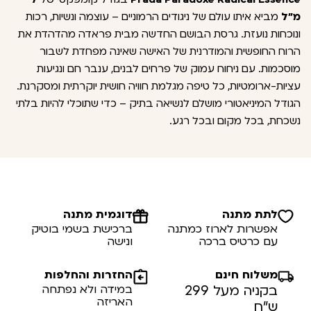
מ"ל
מביא איתו עולם של ניגודים הרמוניים – עוצמה ונשיות, רכות
ונוכחות נועזת. גרסת הבושם החדשה מבית פראדה מהדהדת את
הרוח החופשית והמודרנית של האישה שאינה מפחדת לשבור
מוסכמות. עם ניחוח עמוק של פרחים לבנים, ענבר חם ונגיעות
עציות-ארומטיות, כל טיפה מגלמת חוויה חושית יוקרתית ומסקרנת.
הגודל המיניאטורי מושלם לנשיאה בתיק – כדי שתוכלי להיות בלתי
נשכחת, בכל מקום ובכל רגע.
לתת מתנה
דוגמית מתנה
אפשרות לארוז כמתנה
ברכישת בשמי בוטיק
עם כרטיס ברכה
ונישה
משלוח חינם
החזרות והחלפות
בקניה מעל 299
במידה ולא נפתחה
האריזה
ש”ח