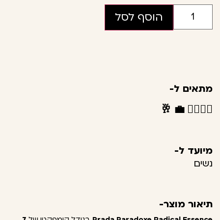
הוסף לסל
מתאים ל-
🥂
💼
👩‍❤️‍💋‍👨
מיועד ל-
נשים
תיאור מוצר-
Prada Paradoxe Radical Essence
בגודל קומפקטי של
7