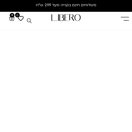
משלוחים חינם
בקנייה מעל 299 ש”ח
0
0