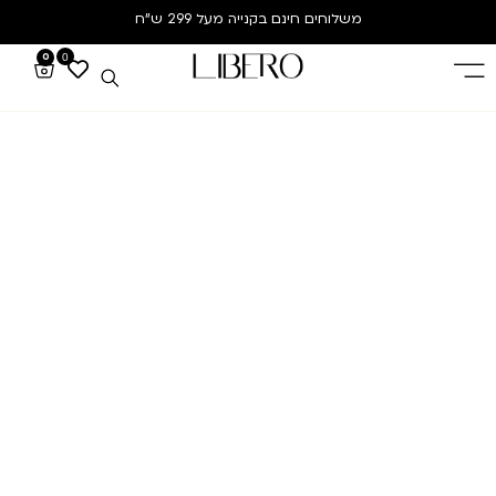
משלוחים חינם
בקנייה מעל 299 ש”ח
0
0