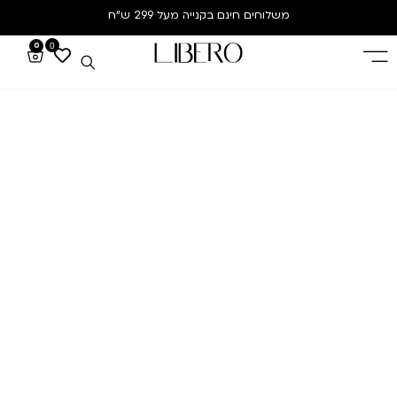
משלוחים חינם
בקנייה מעל 299 ש”ח
0
0