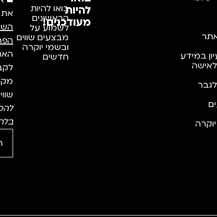
א
להיות
בואו להיות
את
הראשונים
מעודכנים!
השי
לשמוע על
תר
מבצעים שווים
הפר
ובשמי יוקרה
האתר
יון במידע
חדשים
לאישה
לקבל
מקצו
לגבר
שווי
ם
להס
בלח
וקרה