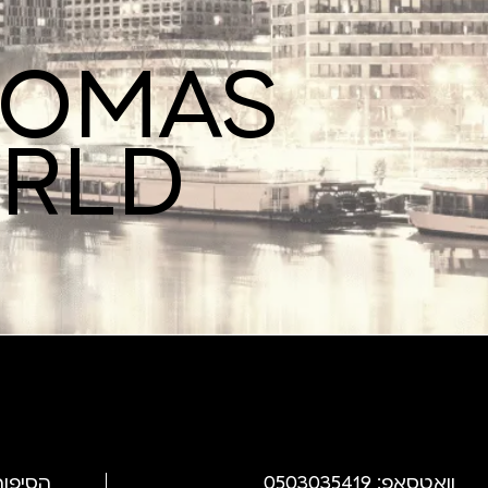
ROMAS
ORLD
וואטסאפ: 0503035419
הסיפור