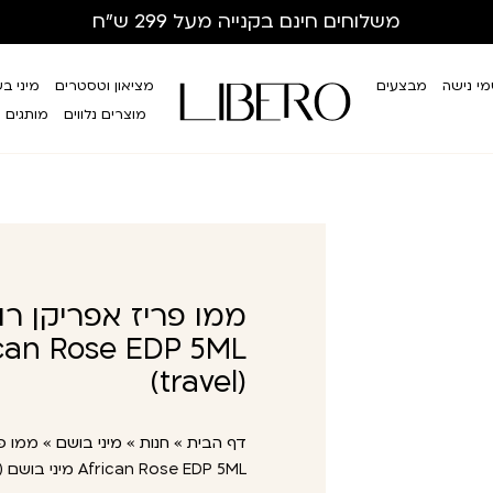
משלוחים חינם
בקנייה מעל 299 ש”ח
י נישה
מבצעים
מציאון וטסטרים
מיני ב
מוצרים נלווים
מותגים
(travel)
דף הבית
»
חנות
»
מיני בושם
»
African Rose EDP 5ML מיני בושם (travel)