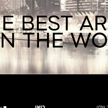
E BEST A
IN THE W
בואו
 שלנו