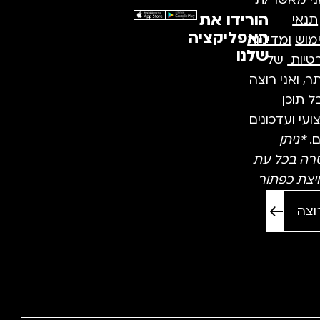
ני מאשר/ת
הורידו את
תנאי
האפליקציה
מוש
ומדיניות
שלנו
טיות
של
, ואני רוצה
 תוכן
עי ועדכונים
ם.
*ניתן
רה בכל עת
יצת כפתור