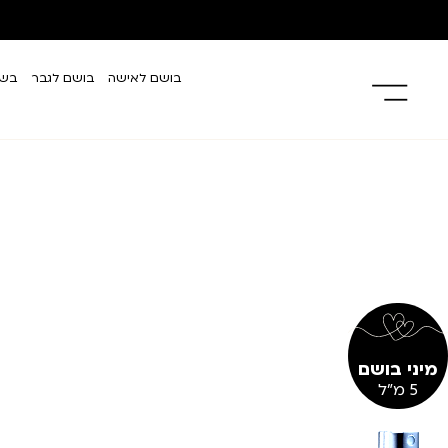
בושם לאישה
בושם לגבר
בשמ
מיני בושם
5 מ"ל